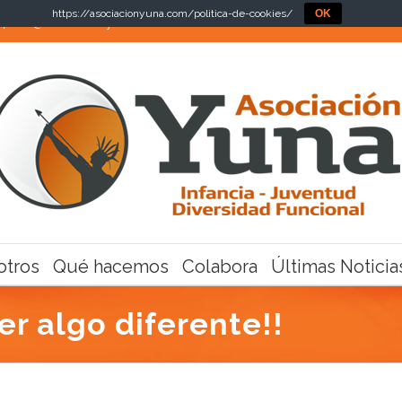
https://asociacionyuna.com/politica-de-cookies/
OK
|
info@asociacionyuna.com
otros
Qué hacemos
Colabora
Últimas Noticia
er algo diferente!!