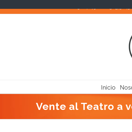
Llámanos! Teléfonos: 910 40 79 82 / 652 575 643
Inicio
Nos
Vente al Teatro a v