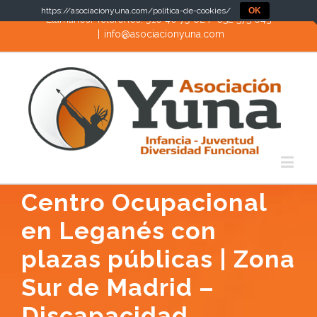
https://asociacionyuna.com/politica-de-cookies/
OK
Llámanos! Teléfonos: 910 40 79 82 / 652 575 643
|
info@asociacionyuna.com
Centro Ocupacional
en Leganés con
plazas públicas | Zona
Sur de Madrid –
Discapacidad