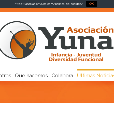
https://asociacionyuna.com/politica-de-cookies/
OK
|
info@asociacionyuna.com
otros
Qué hacemos
Colabora
Últimas Noticia