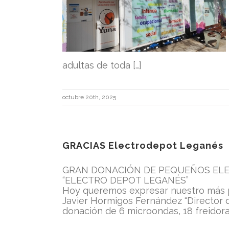
 Zona Sur de
d Intelectual
ón Yuna
d
adultas de toda […]
octubre 20th, 2025
GRACIAS Electrodepot Leganés
GRAN DONACIÓN DE PEQUEÑOS EL
“ELECTRO DEPOT LEGANÉS”
Hoy queremos expresar nuestro más p
Javier Hormigos Fernández “Director 
donación de 6 microondas, 18 freidoras