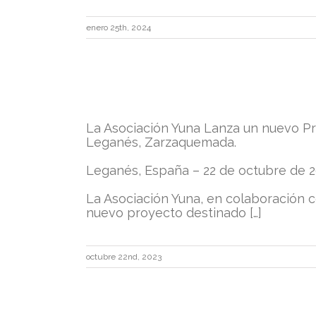
enero 25th, 2024
La Asociación Yuna Lanza un nuevo Pro
Leganés, Zarzaquemada.
Leganés, España – 22 de octubre de 
La Asociación Yuna, en colaboración 
NACE
nuevo proyecto destinado […]
UN
NUEVO
PROYECTO
EN
octubre 22nd, 2023
LEGANÉS
–
PRIMEROS
PASOS