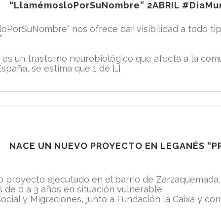
“LlamémosloPorSuNombre” 2ABRIL #DiaMu
rSuNombre” nos ofrece dar visibilidad a todo tip
”
) es un trastorno neurobiológico que afecta a la comun
paña, se estima que 1 de […]
NACE UN NUEVO PROYECTO EN LEGANÉS “P
 proyecto ejecutado en el barrio de Zarzaquemada, L
 de 0 a 3 años en situación vulnerable.
ocial y Migraciones, junto a Fundación la Caixa y con l