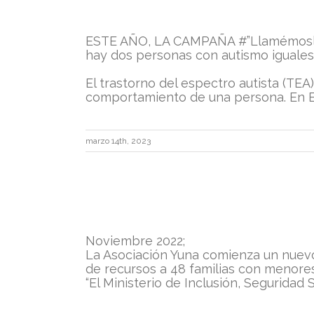
Uncategorized
ESTE AÑO, LA CAMPAÑA #”LlamémosloPo
hay dos personas con autismo iguales
El trastorno del espectro autista (TEA
comportamiento de una persona. En Es
“LlamémosloPorSuNombre”
2ABRIL
#DiaMundialAutismo2023
marzo 14th, 2023
Uncategorized
Noviembre 2022;
La Asociación Yuna comienza un nuevo
de recursos a 48 familias con menores
“El Ministerio de Inclusión, Seguridad S
NACE