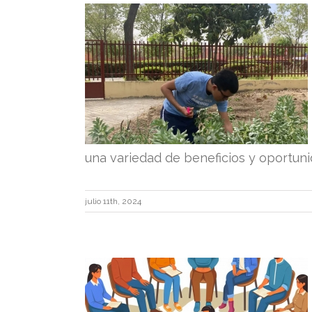
ACUDIR A UN
CIONAL
d
una variedad de beneficios y oportuni
julio 11th, 2024