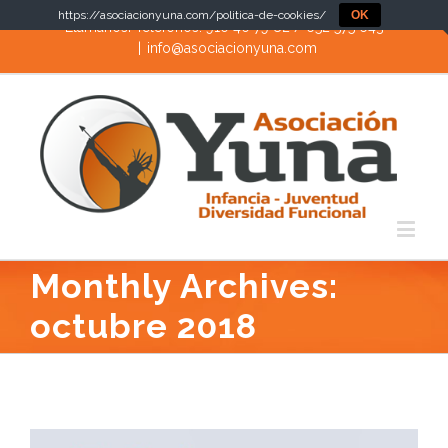
https://asociacionyuna.com/politica-de-cookies/
OK
Llámanos! Teléfonos: 910 40 79 82 / 652 575 643
|
info@asociacionyuna.com
Monthly Archives:
octubre 2018