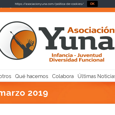
https://asociacionyuna.com/politica-de-cookies/
OK
|
info@asociacionyuna.com
otros
Qué hacemos
Colabora
Últimas Noticia
marzo 2019