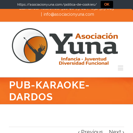
https://asociacionyuna.com/politica-de-cookies/
OK
Llámanos! Teléfonos: 910 40 79 82 / 652 575 643
|
info@asociacionyuna.com
PUB-KARAOKE-
DARDOS
Previous
Next