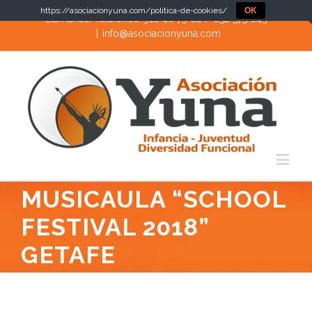
https://asociacionyuna.com/politica-de-cookies/
OK
Llámanos! Teléfonos: 910 40 79 82 / 652 575 643
|
info@asociacionyuna.com
MUSICAULA “SCHOOL
FESTIVAL 2018”
GETAFE